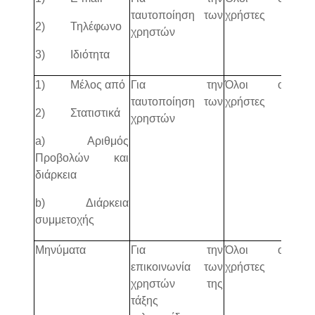
ταυτοποίηση των
χρήστες
ασύγ
2) Τηλέφωνο
χρηστών
τηλε
3) Ιδιότητα
1) Μέλος από
Για την
Όλοι οι
πλατ
ταυτοποίηση των
χρήστες
ασύγ
2) Στατιστικά
χρηστών
τηλε
a) Αριθμός
Προβολών και
διάρκεια
b) Διάρκεια
συμμετοχής
Μηνύματα
Για την
Όλοι οι
πλατ
επικοινωνία των
χρήστες
ασύγ
χρηστών της
τηλε
τάξης