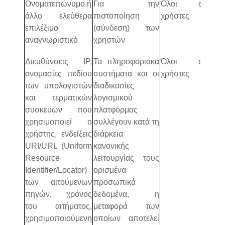
Ονοματεπώνυμο,ή
Για την
Όλοι οι
πλατ
άλλο ελεύθερα
πιστοποίηση
χρήστες
ασύγ
επιλέξιμο
(σύνδεση) των
τηλε
αναγνωριστικό
χρηστών
Διευθύνσεις IP,
Τα πληροφοριακά
Όλοι οι
πλατ
ονομασίες πεδίου
συστήματα και οι
χρήστες
ασύγ
των υπολογιστών
διαδικασίες
τηλε
και τερματικών
λογισμικού
συσκευών που
πλατφόρμας
χρησιμοποιεί ο
συλλέγουν κατά τη
χρήστης, ενδείξεις
διάρκεια
URI/URL (Uniform
κανονικής
Resource
λειτουργίας τους
Identifier/Locator)
ορισμένα
των αιτούμενων
προσωπικά
πηγών, χρόνος
δεδομένα, η
του αιτήματος,
μεταφορά των
χρησιμοποιούμενη
οποίων αποτελεί