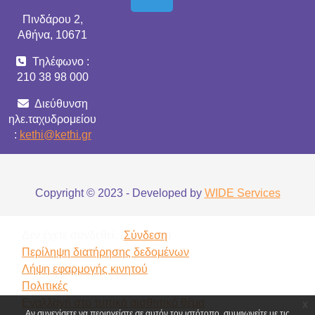
Πινδάρου 2,
Αθήνα, 10671
Τηλέφωνο :
210 38 98 000
Διεύθυνση
ηλε.ταχυδρομείου
:
kethi@kethi.gr
Copyright © 2023 - Developed by
WIDE Services
Δεν έχετε συνδεθεί. (
Σύνδεση
)
Περίληψη διατήρησης δεδομένων
Λήψη εφαρμογής κινητού
Πολιτικές
Εναλλαγή στο τυπικό αισθητικό θέμα
x
Αν συνεχίσετε να περιηγείστε σε αυτόν τον ιστότοπο, συμφωνείτε με τις