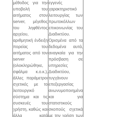
μέθοδος για την
εγγενές
υποβολή του
χαρακτηριστικό
αιτήματος στον
λειτουργίας των
server, μέγεθος
πρωτοκόλλων
του ληφθέντος
επικοινωνίας του
αρχείου,
Διαδικτύου.
αριθμητική ένδειξη
Ορισμένα από τα
πορείας του
δεδομένα αυτά,
αιτήματος από τον
αναγκαία για την
server
πρόσβαση σε
(ολοκληρώθηκε,
υπηρεσίες
σφάλμα κ.ο.κ.),
Διαδικτύου,
άλλες παράμετροι
τυγχάνουν
σχετικές με το
επεξεργασίας
λειτουργικό
ανωνυμοποιημένα
σύστημα και τις
και για
συσκευές του
στατιστικούς
χρήστη, καθώς και
σκοπούς σχετικά
άλλα κατά
με την χρήση των