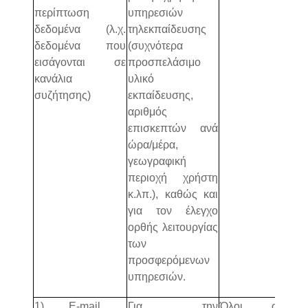
περίπτωση
υπηρεσιών
δεδομένα (λ.χ.
τηλεκπαίδευσης
δεδομένα που
(συχνότερα
εισάγονται σε
προσπελάσιμο
κανάλια
υλικό
συζήτησης)
εκπαίδευσης,
αριθμός
επισκεπτών ανά
ώρα/μέρα,
γεωγραφική
περιοχή χρήστη
κ.λπ.), καθώς και
για τον έλεγχο
ορθής λειτουργίας
των
προσφερόμενων
υπηρεσιών.
1) E-mail
Για την
Όλοι οι
πλατ